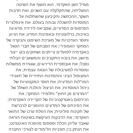
מגדל השן האקדמי. הוא חושף את השיטה
המצליחה, שהתקלקלה עם השנים, ואת תרבות
השקר, ההכחשה והקיבעון שהשתלטה על
המוסדות להשכלה גבוהה בעולם. את אינפלציית
הפרסומים המדעיים, שמביאה לירידה מדאיגה
באיכות, ברלוונטיות ובאמינות המדע; את הניוון
וחוסר העדכניות של מערכת השיפוט והבקרה של
המחקר האמפירי; את הסבתם של חברי הסגל
באקדמיה לפועלים צייתנים ושחוקים בקו ייצור
מיושן; את בזבוז התקציבים והמשאבים הבלתי
נסבל; את אובססיית הדירוגים, שגוררת ממשלות
ומוסדות למערבולת של הונאה עצמית; את
המונופול הציני והחמדנות החזירית של תאגידי
המו"לות המדעית; את חוסר המקצועיות של
ניהול המוסדות; את הניצול והולכת השולל של
"המרצים מן החוץ" ותלמידי המחקר; את
הכירסום באטרקטיביות של הקריירה האקדמית;
את הפיכתם של המדעים ההומניים לג'ברשת
של תקינות פוליטית; את הוזלת ערכו של התואר
האקדמי; את הדבקות העיקשת בשיטות הוראה
שאבד עליהן הכלח ופספוס מהפכת האינטרנט;
את הנתק בין תוכניות הלימודים לצורכי החברה