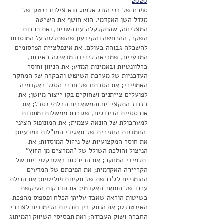
2020
ספרם של בני הזוג אלמוג הוא צילום רנטגן של
מגדל השן האקדמי. הוא חושף את השיטה
המצליחה, שהתקלקלה עם השנים, ואת תרבות
השקר, ההכחשה והקיבעון שהשתלטה על המוסדות
להשכלה גבוהה בעולם. את אינפלציית הפרסומים
המדעיים, שמביאה לירידה מדאיגה באיכות,
ברלוונטיות ובאמינות המדע; את הניוון וחוסר
העדכניות של מערכת השיפוט והבקרה של המחקר
האמפירי; את הסבתם של חברי הסגל באקדמיה
לפועלים צייתנים ושחוקים בקו ייצור מיושן; את
בזבוז התקציבים והמשאבים הבלתי נסבל; את
אובססיית הדירוגים, שגוררת ממשלות ומוסדות
למערבולת של הונאה עצמית; את המונופול הציני
והחמדנות החזירית של תאגידי המו"לות המדעית;
את חוסר המקצועיות של ניהול המוסדות; את
הניצול והולכת השולל של "המרצים מן החוץ"
ותלמידי המחקר; את הכירסום באטרקטיביות של
הקריירה האקדמית; את הפיכתם של המדעים
ההומניים לג'ברשת של תקינות פוליטית; את הוזלת
ערכו של התואר האקדמי; את הדבקות העיקשת
בשיטות הוראה שאבד עליהן הכלח ופספוס מהפכת
האינטרנט; את הנתק בין תוכניות הלימודים לצורכי
החברה ושוק העבודה; ואת תכסיסי השיווק והמיתוג