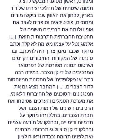
ומפורט, ראשון מסוגו, המבקש להציג
תמונה שיטתית של תהליכי יצירתו של דור
בארץ, לבחון את האופן שבו ביקשו מורים
ומחנכים, פוליטיקאים וסופרים לעצב את
אופיו ולנתח את הרכיבים השונים של
החטיבה החברתית-התרבותית הזאת. [...]
אלמוג נטל על עצמו משימה לא קלה וכתב
מחקר שכבר מזמן צריך היה להיכתב, ובו
סינתזה של המקורות והחיבורים הקיימים
ושרטוט תמונה מפורטת של רפרטואר
המרכיבים של דיוקן הצבר. במידה רבה
כתב 'אנציקלופדיה' של התכונות המיוחסות
לדור הצברים. [...] המחבר מציג גם את
המנגנונים והסוכנים של החיברות הלאומי,
את מערכת הסמלים והערכים שטיפחו ואת
הרכיבים השונים של דמות הצבר ושל
חברת הצברים. בחלקו זהו מחקר על
תדמיות ודימויים, ובחלקו על תודעה עצמית
ובחלקו דיוקן סוציולוגי-תרבותי. מבחינה
זאת לפנינו תרומה נכבדה וראויה לציון