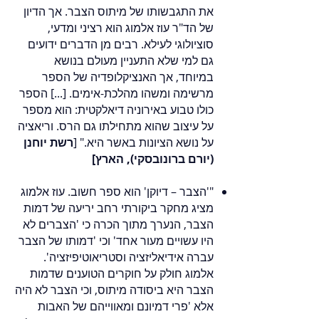
את התגבשותו של מיתוס הצבר. אך הדיון
של הד"ר עוז אלמוג הוא רציני ומדעי,
סוציולוגי לעילא. רבים מן הדברים ידועים
גם למי שלא התעניין מעולם בנושא
במיוחד, אך האנציקלופדיה של הספר
מרשימה ומשהו מהלכת-אימים. [...] הספר
כולו טבוע באירוניה דיאלקטית: הוא מספר
על עיצוב שהוא מתחילתו גם הרס. וריאציה
על נושא הציונות באשר היא." [
רשת יוחנן
(יורם ברונובסקי), הארץ]
"'הצבר – דיוקן' הוא ספר חשוב. עוז אלמוג
מציג מחקר ביקורתי רחב יריעה של דמות
הצבר, הנערך מתוך הכרה כי 'הצברים לא
היו עשויים מעור אחד' וכי 'דמותו של הצבר
עברה אידיאליזציה וסטריאוטיפיזציה'.
אלמוג חולק על חוקרים הטוענים שדמות
הצבר היא ביסודה מיתוס, וכי הצבר לא היה
אלא 'פרי דמיונם ומאווייהם של האבות