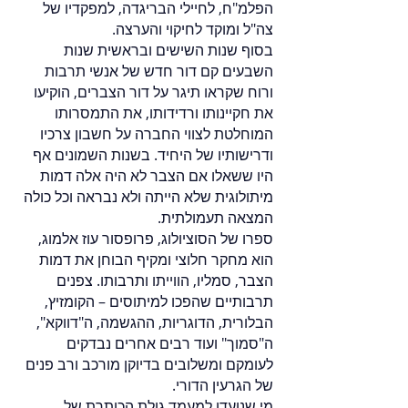
הפלמ"ח, לחיילי הבריגדה, למפקדיו של
צה"ל ומוקד לחיקוי והערצה.
בסוף שנות השישים ובראשית שנות
השבעים קם דור חדש של אנשי תרבות
ורוח שקראו תיגר על דור הצברים, הוקיעו
את חקיינותו ורדידותו, את התמסרותו
המוחלטת לצווי החברה על חשבון צרכיו
ודרישותיו של היחיד. בשנות השמונים אף
היו ששאלו אם הצבר לא היה אלה דמות
מיתולוגית שלא הייתה ולא נבראה וכל כולה
המצאה תעמולתית.
ספרו של הסוציולוג, פרופסור עוז אלמוג,
הוא מחקר חלוצי ומקיף הבוחן את דמות
הצבר, סמליו, הווייתו ותרבותו. צפנים
תרבותיים שהפכו למיתוסים – הקומזיץ,
הבלורית, הדוגריות, ההגשמה, ה"דווקא",
ה"סמוך" ועוד רבים אחרים נבדקים
לעומקם ומשלובים בדיוקן מורכב ורב פנים
של הגרעין הדורי.
מי שנועדו למעמד גולת הכותרת של