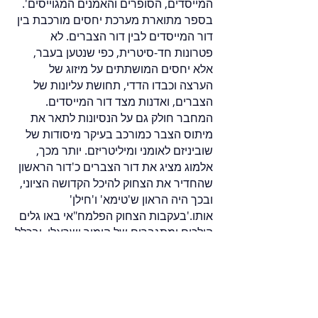
המייסדים, הסופרים והאמנים המגוייסים'.
בספר מתוארת מערכת יחסים מורכבת בין
דור המייסדים לבין דור הצברים. לא
פטרונות חד-סיטרית, כפי שנטען בעבר,
אלא יחסים המושתתים על מיזוג של
הערצה וכבדו הדדי, תחושת עליונות של
הצברים, ואדנות מצד דור המייסדים.
המחבר חולק גם על הנסיונות לתאר את
מיתוס הצבר כמורכב בעיקר מיסודות של
שוביניזם לאומני ומיליטריזם. יותר מכך,
אלמוג מציג את דור הצברים כ'דור הראשון
שהחדיר את הצחוק להיכל הקדושה הציוני,
ובכך היה הראון ש'טימא' ו'חילן'
אותו.'בעקבות הצחוק הפלמח"אי באו גלים
הולכים ומתגברים של הומור ישראלי, ובכלל
זה הומור אנטי-ממסדי, וסדקו יותר ויותר את
החומה הבצורה של האידיאליזם הציוני כבד
הראש'." [
נמרוד הלפרן, מעריב
]
"ספרו של אלמוג הוא אולי הביקורת