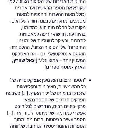
החיוניות האדירות של 'הסיפור הציוני'. למי
שקורא את הספר מראשית ועד אחרית
(כולל מאות ההערות וההפניות למאות
מסמכים ומחקרים), נכונה חוויה של הלם.
מקורו של ההלם הזה הוא, כמדומני,
בהיוודעות חדשה-חריפה למאסוויות,
לתחכום, ובעיקר לטוטליות של 'מנגנון
החיברות' של 'הסיפור הציוני'. ההלם הזה
הוא גם אינטלקטואלי וגם – וזה האספקט
המעניין יותר – אמוציונלי." [
יגאל שוורץ,
הארץ -מוסף ספרים
].
"הספר העצום הוא מעין אנציקלופדיה של
כל המשמעויות, האירוניות והקלישאות
שנכרכו בדמותו של יליד הארץ. [...] בשבעת
הפרקים הגדלים של הספר נמצא
פרקי-ביניים רבים, הנדרשים לכל היבט
אפשרי כמדומה, של מיתוס היסוד הזה. [...]
הספר עשיר בציטטות, רבות מהן מתוך
הספרות ההומוריסטית הנרחבת שליוותה