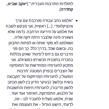
לתולדות התרבות העברית." [
יעקב שביט,
קתדרה
].
"אלמוג כתב עבודה מורכבת עם ערך
אינציקלופדי. [...] ראשית, אני מבקש לשבח
את אלמוג על היריעה הרחבה. נדמה שלא
נשארה פינה שלצבר היתה זיקה אליה,
ושאלמוג לא סקר אותה או לפחות התבונן
בה, ובשום שכל, בדרך כלל. כך הם פני
הדברים גם ביחס ל'פינות' שאינן נכללות
בהכרח בתוכנית הכשרתו כסוציולוג. אני
מתכוון להערותיו המחדשות על המוסיקה
של הצברים (בפרק המכונה 'תרבות
המעגל'), להערותיו המרתקות על 'הקבוצה
בשיח ובלשון' (בעיקר הדיון בין לשון הכתב
ללשון הדיבור), להערותיו היפות והחשובות
על הלבוש, התסרוקת, האיפור ועוד ועוד.
שנית, אלמוג מצליח להעביר לנו – וזה,
לדעתי, הישגו הגדול – את העוצמה ואת