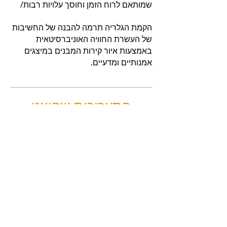
שמותאם לרוח הזמן וחוסך עלויות רבות/
הקמת הגלריה תרמה להבנה של החשיבות
של העשרת החוויה האוניברסיטאית
באמצעות איור קירות המבנים במיצגים
אמנותיים ומדעיים.
התערוכות שהוצגו
בגלריית הרוח הישראלית
שיבה ישראלית
(תערוכה קבוצתית: יואב
איתיאל, עירית גובי, עמאר יונס, רבקה נתן
קובלסקי, אלי סגל ואילן פורת);
מסכי
התערוכה
מחול ישראלי
(מולה עשת)
נוסטלגיה ישראלית
(מולה עשת)
אמנויות הבמה בישראל
(מולה עשת)
פרסום וינטאז'
(מולה עשת)